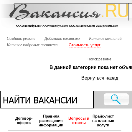
www.vakansiya.ru; www.vakansiya.com; www.вакансия.com; www.резюме.com
Создать резюме
Добавить вакансию
Каталог компаний
Стоимость услуг
Каталог кадровых агентств
Поиск резюме.
В данной категории пока нет объя
Вернуться назад
Правила
Прайс-лист
Договор-
Вопросы и
размещения
на платные
оферта
ответы
информации
услуги