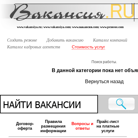
www.vakansiya.ru; www.vakansiya.com; www.вакансия.com; www.резюме.com
Создать резюме
Добавить вакансию
Каталог компаний
Стоимость услуг
Каталог кадровых агентств
Поиск работы.
В данной категории пока нет объя
Вернуться назад
Правила
Прайс-лист
Договор-
Вопросы и
размещения
на платные
оферта
ответы
информации
услуги