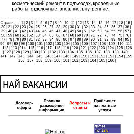
косметический ремонт в подъездах, кровельные
работы, отделочные, внешние, внутренние.
Страница: |
1
|
2
|
3
|
4
|
5
|
6
|
7
|
8
|
9
|
10
|
11
|
12
|
13
|
14
|
15
|
16
|
17
|
18
|
19
|
20
|
21
|
22
|
23
|
24
|
25
|
26
|
27
|
28
|
29
|
30
|
31
|
32
|
33
|
34
|
35
|
36
|
37
|
38
|
39
|
40
|
41
|
42
|
43
|
44
|
45
|
46
|
47
|
48
|
49
|
50
|
51
|
52
|
53
|
54
|
55
|
56
|
57
|
58
|
59
|
60
|
61
|
62
|
63
|
64
|
65
|
66
|
67
|
68
|
69
|
70
|
71
|
72
|
73
|
74
|
75
|
76
|
77
|
78
|
79
|
80
|
81
|
82
|
83
|
84
|
85
|
86
|
87
|
88
|
89
|
90
|
91
|
92
|
93
|
94
|
95
|
96
|
97
|
98
| 99 |
100
|
101
|
102
|
103
|
104
|
105
|
106
|
107
|
108
|
109
|
110
|
111
|
112
|
113
|
114
|
115
|
116
|
117
|
118
|
119
|
120
|
121
|
122
|
123
|
124
|
125
|
126
|
127
|
128
|
129
|
130
|
131
|
132
|
133
|
134
|
135
|
136
|
137
|
138
|
139
|
140
|
141
|
142
|
143
|
144
|
145
|
146
|
147
|
148
|
149
|
150
|
151
|
152
|
153
|
154
|
155
|
156
|
157
|
158
|
159
|
160
|
161
|
162
|
163
|
164
|
165
|
166
|
Правила
Прайс-лист
Договор-
Вопросы и
размещения
на платные
оферта
ответы
информации
услуги