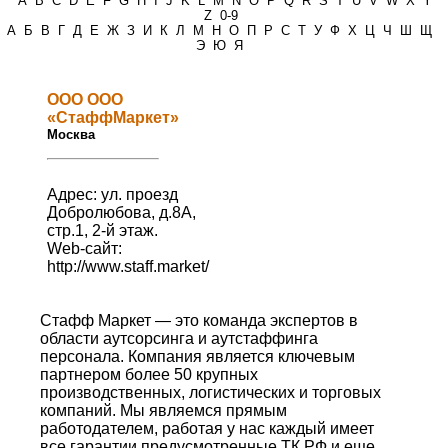
*
A
B
C
D
E
F
G
H
I
J
K
L
M
N
O
P
Q
R
S
T
U
V
W
X
Y
Z
0-9
А
Б
В
Г
Д
Е
Ж
З
И
К
Л
М
Н
О
П
Р
С
Т
У
Ф
Х
Ц
Ч
Ш
Щ
Э
Ю
Я
ООО ООО
«СтаффМаркет»
Москва
Адрес: ул. проезд
Добролюбова, д.8А,
стр.1, 2-й этаж.
Web-сайт:
http://www.staff.market/
Стафф Маркет — это команда экспертов в
области аутсорсинга и аутстаффинга
персонала. Компания является ключевым
партнером более 50 крупных
производственных, логистических и торговых
компаний. Мы являемся прямым
работодателем, работая у нас каждый имеет
все гарантии предусмотренные ТК РФ и еще