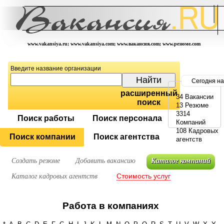
www.vakansiya.ru; www.vakansiya.com; www.вакансия.com; www.резюме.com
Введите название организации
Сегодня на
расширенный
34 Вакансии
поиск
13 Резюме
3314
Поиск работы
Поиск персонала
Компаний
108 Кадровых
Поиск компании
Поиск агентства
агентств
Создать резюме
Добавить вакансию
Каталог компаний
Стоимость услуг
Каталог кадровых агентств
Работа в компаниях