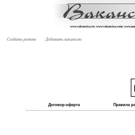
www.vakansiya.ru; www.vakansiya.com; www.в
Создать резюме
Добавить вакансию
Договор-оферта
Правила р