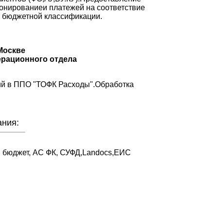
онированиеи платежей на соответствие
м бюджетной классификации.
Москве
ерационного отдела
ий в ППО "ТОФК Расходы".Обработка
ния:
 бюджет, АС ФК, СУФД,Landocs,ЕИС