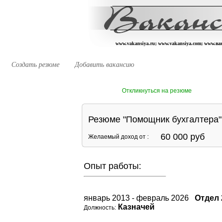
www.vakansiya.ru; www.vakansiya.com; www.в
Создать резюме
Добавить вакансию
Откликнуться на резюме
Резюме "Помощник бухгалтера"
60 000 руб
Желаемый доход от :
Опыт работы:
январь 2013 - февраль 2026
Отдел 
Казначей
Должность: