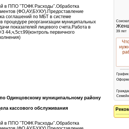
ий в ППО "ТОФК Расходы".Обработка
лиентов (ФО,АУ,БУ.КУ).Предоставление
ка соглашений по МБТ в системе
Соискат
 в процедуре реорганизации муниципальных
Жен
дачи показателей лицевого счета.Работа в
39 лет
З 44,ч,5ст.99(контроль первичного
полнения)
Чт
нужн
ра
График
Оформ
Гражда
Семейн
 по Одинцовскому муниципальному району
дела кассового обслуживания
Реко
ий в ППО "ТОФК Расходы".Обработка
лиентов (ФО,АУ,БУ.КУ).Предоставление