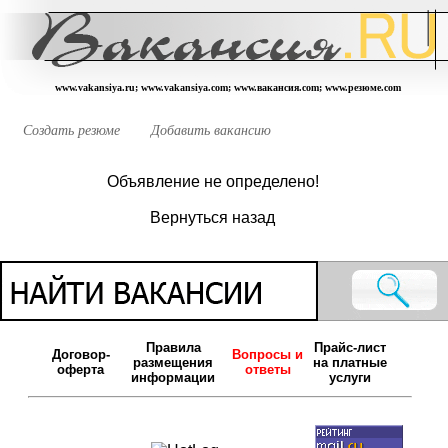
www.vakansiya.ru; www.vakansiya.com; www.вакансия.com; www.резюме.com
Создать резюме
Добавить вакансию
Объявление не определено!
Вернуться назад
Правила
Прайс-лист
Договор-
Вопросы и
размещения
на платные
оферта
ответы
информации
услуги