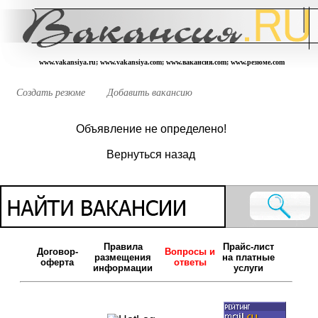
www.vakansiya.ru; www.vakansiya.com; www.вакансия.com; www.резюме.com
Создать резюме
Добавить вакансию
Объявление не определено!
Вернуться назад
Правила
Прайс-лист
Договор-
Вопросы и
размещения
на платные
оферта
ответы
информации
услуги