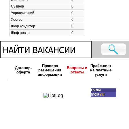
Су шеф
0
Управляющий
0
Хостес
0
Шеф кондитер
0
Шеф повар
0
Правила
Прайс-лист
Договор-
Вопросы и
размещения
на платные
оферта
ответы
информации
услуги