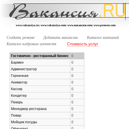
www.vakansiya.ru; www.vakansiya.com; www.вакансия.com; www.резюме.com
Создать резюме
Добавить вакансию
Каталог компаний
Стоимость услуг
Каталог кадровых агентств
Гостинично - ресторанный бизнес
0
Бармен
0
Администратор
0
Горничная
0
Аниматор
0
Кассир
0
Кондитер
0
Пекарь
0
Менеджер ресторана
0
Повар
0
Мойщик посуды
0
Официант
0