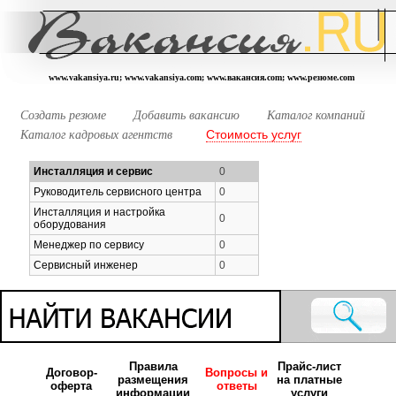
www.vakansiya.ru; www.vakansiya.com; www.вакансия.com; www.резюме.com
Создать резюме
Добавить вакансию
Каталог компаний
Стоимость услуг
Каталог кадровых агентств
Инсталляция и сервис
0
Руководитель сервисного центра
0
Инсталляция и настройка
0
оборудования
Менеджер по сервису
0
Сервисный инженер
0
Правила
Прайс-лист
Договор-
Вопросы и
размещения
на платные
оферта
ответы
информации
услуги