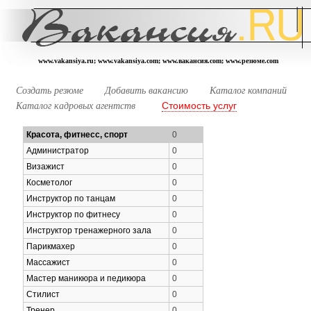
www.vakansiya.ru; www.vakansiya.com; www.вакансия.com; www.резюме.com
Создать резюме
Добавить вакансию
Каталог компаний
Стоимость услуг
Каталог кадровых агентств
Красота, фитнесс, спорт
0
Администратор
0
Визажист
0
Косметолог
0
Инструктор по танцам
0
Инструктор по фитнесу
0
Инструктор тренажерного зала
0
Парикмахер
0
Массажист
0
Мастер маникюра и педикюра
0
Стилист
0
Тренер
0