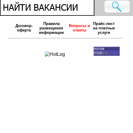
Правила
Прайс-лист
Договор-
Вопросы и
размещения
на платные
оферта
ответы
информации
услуги