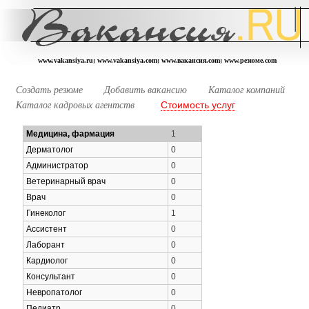
www.vakansiya.ru; www.vakansiya.com; www.вакансия.com; www.резюме.com
Создать резюме
Добавить вакансию
Каталог компаний
Стоимость услуг
Каталог кадровых агентств
Медицина, фармация
1
Дерматолог
0
Администратор
0
Ветеринарный врач
0
Врач
0
Гинеколог
1
Ассистент
0
Лаборант
0
Кардиолог
0
Консультант
0
Невропатолог
0
Педиатр
0