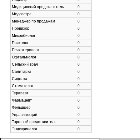
Медицинский представитель
0
Медсестра
0
Менеджер по продажам
0
Провизор
0
Микробиолог
0
Психолог
0
Психотерапевт
0
Офтальмолог
0
Сельский врач
0
Санитарка
0
Сиделка
0
Стоматолог
0
Терапевт
0
Фармацевт
0
Фельдшер
0
Управляющий
0
Торговый представитель
0
Эндокринолог
0