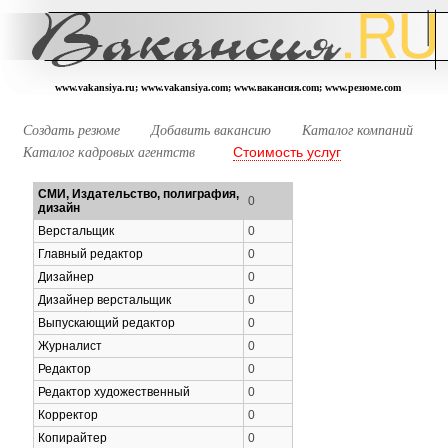
www.vakansiya.ru; www.vakansiya.com; www.вакансия.com; www.резюме.com
Создать резюме
Добавить вакансию
Каталог компаний
Стоимость услуг
Каталог кадровых агентств
СМИ, Издательство, полиграфия,
0
дизайн
Верстальщик
0
Главный редактор
0
Дизайнер
0
Дизайнер верстальщик
0
Выпускающий редактор
0
Журналист
0
Редактор
0
Редактор художественный
0
Корректор
0
Копирайтер
0