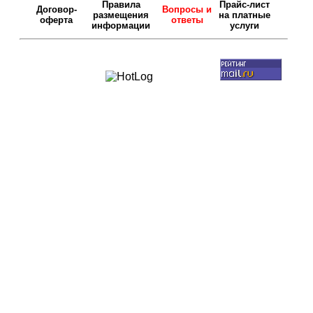
Правила
Прайс-лист
Договор-
Вопросы и
размещения
на платные
оферта
ответы
информации
услуги