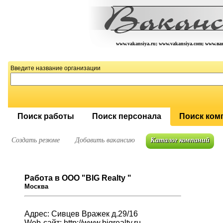
www.vakansiya.ru; www.vakansiya.com; www.в
Введите название организации
Поиск работы
Поиск персонала
Поиск ком
Создать резюме
Добавить вакансию
Каталог компаний
Работа в ООО "BIG Realty "
Москва
Адрес: Сивцев Вражек д.29/16
Web-сайт:
http://www.bigrealty.ru