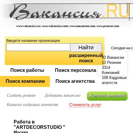
www.vakansiya.ru; www.vakansiya.com; www.вакансия.com; www.резюме.com
Введите название организации
Сегодня на 
расширенный
42 Вакансии
поиск
13 Резюме
3314
Поиск работы
Поиск персонала
Компаний
108 Кадровых
Поиск компании
Поиск агентства
агентств
Создать резюме
Добавить вакансию
Каталог компаний
Стоимость услуг
Каталог кадровых агентств
Работа в
"ARTDECORSTUDIO "
Москва