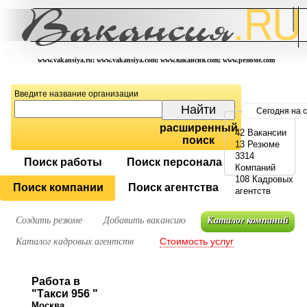
www.vakansiya.ru; www.vakansiya.com; www.вакансия.com; www.резюме.com
Введите название организации
Сегодня на 
расширенный
42 Вакансии
поиск
13 Резюме
3314
Поиск работы
Поиск персонала
Компаний
108 Кадровых
Поиск компании
Поиск агентства
агентств
Создать резюме
Добавить вакансию
Каталог компаний
Стоимость услуг
Каталог кадровых агентств
Работа в
"Такси 956 "
Москва