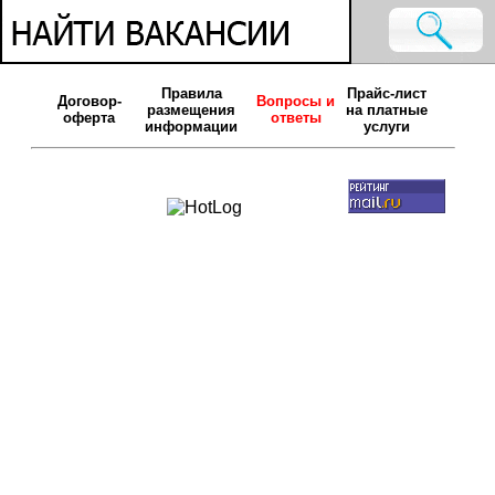
Правила
Прайс-лист
Договор-
Вопросы и
размещения
на платные
оферта
ответы
информации
услуги