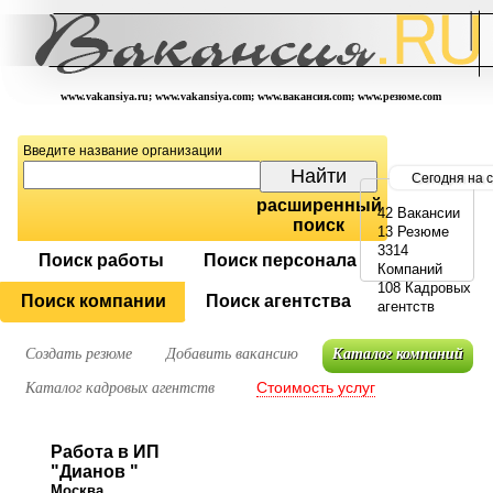
www.vakansiya.ru; www.vakansiya.com; www.вакансия.com; www.резюме.com
Введите название организации
Сегодня на 
расширенный
42 Вакансии
поиск
13 Резюме
3314
Поиск работы
Поиск персонала
Компаний
108 Кадровых
Поиск компании
Поиск агентства
агентств
Создать резюме
Добавить вакансию
Каталог компаний
Стоимость услуг
Каталог кадровых агентств
Работа в ИП
"Дианов "
Москва