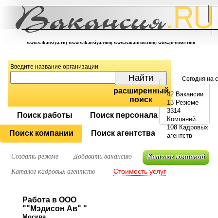
www.vakansiya.ru; www.vakansiya.com; www.вакансия.com; www.резюме.com
Введите название организации
Сегодня на 
расширенный
42 Вакансии
поиск
13 Резюме
3314
Поиск работы
Поиск персонала
Компаний
108 Кадровых
Поиск компании
Поиск агентства
агентств
Создать резюме
Добавить вакансию
Каталог компаний
Стоимость услуг
Каталог кадровых агентств
Работа в ООО
""Мэдисон Ав" "
Москва