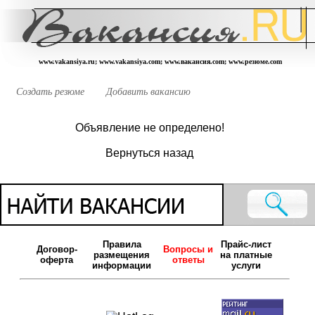
www.vakansiya.ru; www.vakansiya.com; www.вакансия.com; www.резюме.com
Создать резюме
Добавить вакансию
Объявление не определено!
Вернуться назад
Правила
Прайс-лист
Договор-
Вопросы и
размещения
на платные
оферта
ответы
информации
услуги