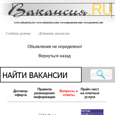
www.vakansiya.ru; www.vakansiya.com; www.вакансия.com; www.резюме.com
Создать резюме
Добавить вакансию
Объявление не определено!
Вернуться назад
Правила
Прайс-лист
Договор-
Вопросы и
размещения
на платные
оферта
ответы
информации
услуги