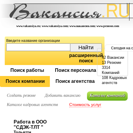
www.vakansiya.ru; www.vakansiya.com; www.вакансия.com; www.резюме.com
Введите название организации
Сегодня на 
расширенный
42 Вакансии
поиск
13 Резюме
3314
Поиск работы
Поиск персонала
Компаний
108 Кадровых
Поиск компании
Поиск агентства
агентств
Создать резюме
Добавить вакансию
Каталог компаний
Стоимость услуг
Каталог кадровых агентств
Работа в ООО
"СДЭК-ТЛТ "
Тольятти