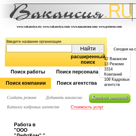
www.vakansiya.ru; www.vakansiya.com; www.вакансия.com; www.резюме.com
Введите название организации
Сегодня на 
расширенный
42 Вакансии
поиск
13 Резюме
3314
Поиск работы
Поиск персонала
Компаний
108 Кадровых
Поиск компании
Поиск агентства
агентств
Создать резюме
Добавить вакансию
Каталог компаний
Стоимость услуг
Каталог кадровых агентств
Работа в
"ООО
"ЛифтКом" "