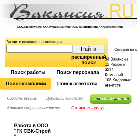
www.vakansiya.ru; www.vakansiya.com; www.вакансия.com; www.резюме.com
Введите название организации
Сегодня на 
расширенный
34 Вакансии
поиск
13 Резюме
3314
Поиск работы
Поиск персонала
Компаний
108 Кадровых
Поиск компании
Поиск агентства
агентств
Создать резюме
Добавить вакансию
Каталог компаний
Стоимость услуг
Каталог кадровых агентств
Работа в ООО
"ГК СВК-Строй
"