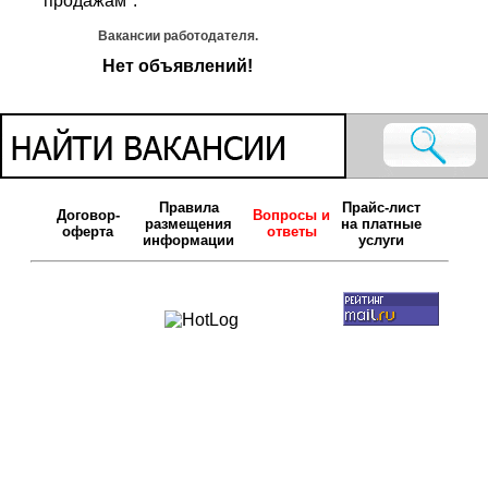
продажам".
Вакансии работодателя.
Нет объявлений!
Правила
Прайс-лист
Договор-
Вопросы и
размещения
на платные
оферта
ответы
информации
услуги