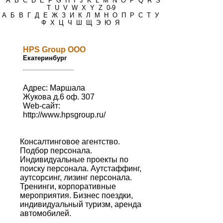
*
A
B
C
D
E
F
G
H
I
J
K
L
M
N
O
P
Q
R
S
T
U
V
W
X
Y
Z
0-9
А
Б
В
Г
Д
Е
Ж
З
И
К
Л
М
Н
О
П
Р
С
Т
У
Ф
Х
Ц
Ч
Ш
Щ
Э
Ю
Я
HPS Group ООО
Екатеринбург
Адрес: Маршала
Жукова д.6 оф. 307
Web-сайт:
http://www.hpsgroup.ru/
Консалтинговое агентство.
Подбор персонала.
Индивидуальные проекты по
поиску персонала. Аутстаффинг,
аутсорсинг, лизинг персонала.
Тренинги, корпоративные
мероприятия. Бизнес поездки,
индивидуальный туризм, аренда
автомобилей.