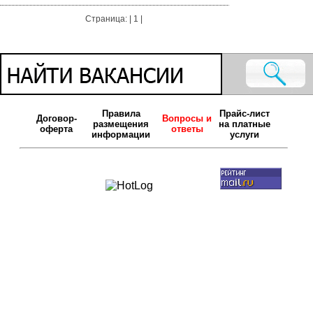
Страница: | 1 |
Правила
Прайс-лист
Договор-
Вопросы и
размещения
на платные
оферта
ответы
информации
услуги