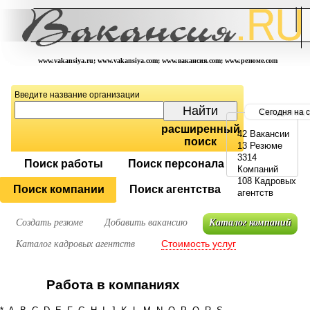
www.vakansiya.ru; www.vakansiya.com; www.вакансия.com; www.резюме.com
Введите название организации
Сегодня на 
расширенный
42 Вакансии
поиск
13 Резюме
3314
Поиск работы
Поиск персонала
Компаний
108 Кадровых
Поиск компании
Поиск агентства
агентств
Создать резюме
Добавить вакансию
Каталог компаний
Стоимость услуг
Каталог кадровых агентств
Работа в компаниях