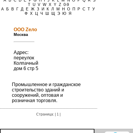
*
A
B
C
D
E
F
G
H
I
J
K
L
M
N
O
P
Q
R
S
T
U
V
W
X
Y
Z
0-9
А
Б
В
Г
Д
Е
Ж
З
И
К
Л
М
Н
О
П
Р
С
Т
У
Ф
Х
Ц
Ч
Ш
Щ
Э
Ю
Я
ООО Zело
Москва
Адрес:
переулок
Колпачный
дом 6 стр 5
Промышленное и гражданское
строительство зданий и
сооружений, оптовая и
розничная торговля.
Страница: | 1 |