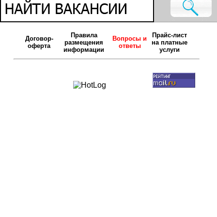
Правила
Прайс-лист
Договор-
Вопросы и
размещения
на платные
оферта
ответы
информации
услуги