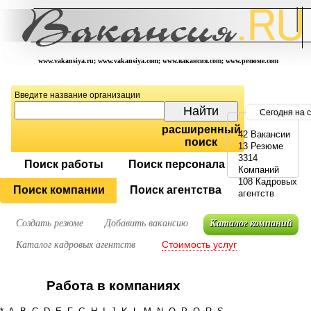
www.vakansiya.ru; www.vakansiya.com; www.вакансия.com; www.резюме.com
Введите название организации
Сегодня на 
расширенный
42 Вакансии
поиск
13 Резюме
3314
Поиск работы
Поиск персонала
Компаний
108 Кадровых
Поиск компании
Поиск агентства
агентств
Создать резюме
Добавить вакансию
Каталог компаний
Стоимость услуг
Каталог кадровых агентств
Работа в компаниях