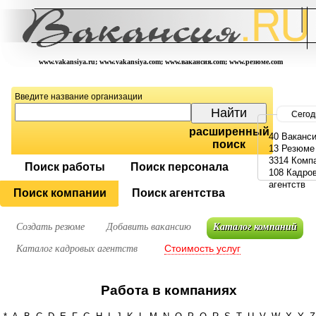
www.vakansiya.ru; www.vakansiya.com; www.вакансия.com; www.резюме.com
Введите название организации
Сегод
расширенный
40 Ваканс
поиск
13 Резюме
3314 Комп
Поиск работы
Поиск персонала
108 Кадро
агентств
Поиск компании
Поиск агентства
Создать резюме
Добавить вакансию
Каталог компаний
Стоимость услуг
Каталог кадровых агентств
Работа в компаниях