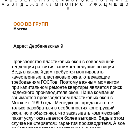
*
A
B
C
D
E
F
G
H
I
J
K
L
M
N
O
P
Q
R
S
T
U
V
W
X
Y
Z
А
Б
В
Г
Д
Е
Ж
З
И
К
Л
М
Н
О
П
Р
С
Т
У
Ф
Х
Ц
Ч
Ш
Щ
Э
Я
ООО ВВ ГРУПП
Москва
Адрес: Дербеневская 9
Производство пластиковых окон в современной
тенденции развития занимает ведущие позиции.
Ведь в каждый дом требуется монтировать
качественные пластиковые окна, отвечающие
требованиям ГОСТов. Поэтому важным моментом
при капитальном ремонте квартиры является поиск
надежного производителя окон. Наша компания
занимается производством пластиковых окон в
Москве c 1999 года. Менеджеры предлагают не
только разобраться в особенностях конструкций
окон, но и объясняют, что заказывать комплексный
пакет услуг оказывается более выгодно. Ведь в этом
случае не «теряется» гарантия производителя. А все