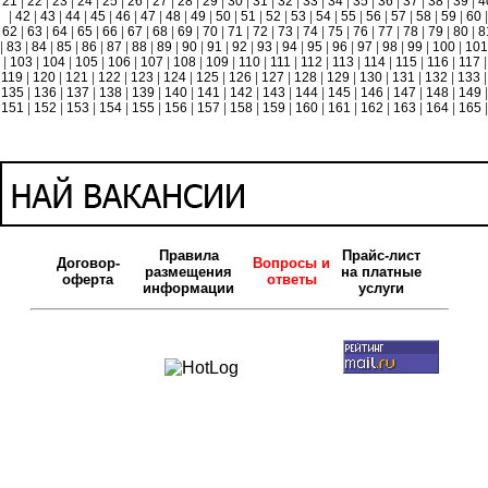
21
|
22
|
23
|
24
|
25
|
26
|
27
|
28
|
29
|
30
|
31
|
32
|
33
|
34
|
35
|
36
|
37
|
38
|
39
|
4
|
42
|
43
|
44
|
45
|
46
|
47
|
48
|
49
|
50
|
51
|
52
|
53
|
54
|
55
|
56
|
57
|
58
|
59
|
60
|
62
|
63
|
64
|
65
|
66
|
67
|
68
|
69
|
70
|
71
|
72
|
73
|
74
|
75
|
76
|
77
|
78
|
79
|
80
|
8
|
83
|
84
|
85
|
86
|
87
|
88
|
89
|
90
|
91
|
92
|
93
|
94
|
95
|
96
|
97
|
98
|
99
|
100
|
10
|
103
|
104
|
105
|
106
|
107
|
108
|
109
|
110
|
111
|
112
|
113
|
114
|
115
|
116
|
117
|
119
|
120
|
121
|
122
|
123
|
124
|
125
|
126
|
127
|
128
|
129
|
130
|
131
|
132
|
133
|
135
|
136
|
137
|
138
|
139
|
140
|
141
|
142
|
143
|
144
|
145
|
146
|
147
|
148
|
149
|
151
|
152
|
153
|
154
|
155
|
156
|
157
|
158
|
159
|
160
|
161
|
162
|
163
|
164
|
165
|
Правила
Прайс-лист
Договор-
Вопросы и
размещения
на платные
оферта
ответы
информации
услуги