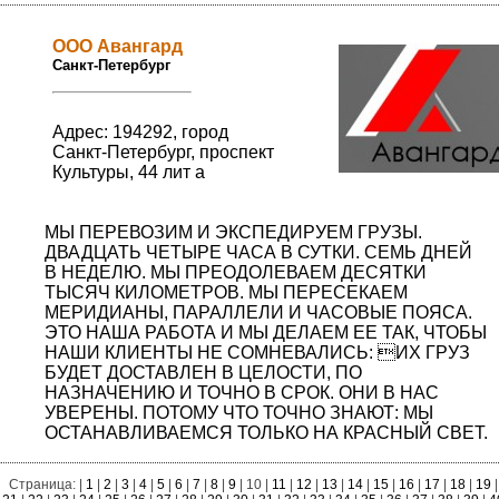
ООО Авангард
Санкт-Петербург
Адрес: 194292, город
Санкт-Петербург, проспект
Культуры, 44 лит а
МЫ ПЕРЕВОЗИМ И ЭКСПЕДИРУЕМ ГРУЗЫ.
ДВАДЦАТЬ ЧЕТЫРЕ ЧАСА В СУТКИ. СЕМЬ ДНЕЙ
В НЕДЕЛЮ. МЫ ПРЕОДОЛЕВАЕМ ДЕСЯТКИ
ТЫСЯЧ КИЛОМЕТРОВ. МЫ ПЕРЕСЕКАЕМ
МЕРИДИАНЫ, ПАРАЛЛЕЛИ И ЧАСОВЫЕ ПОЯСА.
ЭТО НАША РАБОТА И МЫ ДЕЛАЕМ ЕЕ ТАК, ЧТОБЫ
НАШИ КЛИЕНТЫ НЕ СОМНЕВАЛИСЬ: ИХ ГРУЗ
БУДЕТ ДОСТАВЛЕН В ЦЕЛОСТИ, ПО
НАЗНАЧЕНИЮ И ТОЧНО В СРОК. ОНИ В НАС
УВЕРЕНЫ. ПОТОМУ ЧТО ТОЧНО ЗНАЮТ: МЫ
ОСТАНАВЛИВАЕМСЯ ТОЛЬКО НА КРАСНЫЙ СВЕТ.
Страница: |
1
|
2
|
3
|
4
|
5
|
6
|
7
|
8
|
9
| 10 |
11
|
12
|
13
|
14
|
15
|
16
|
17
|
18
|
19
|