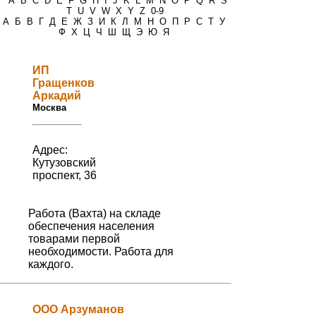
*
A
B
C
D
E
F
G
H
I
J
K
L
M
N
O
P
Q
R
S
T
U
V
W
X
Y
Z
0-9
А
Б
В
Г
Д
Е
Ж
З
И
К
Л
М
Н
О
П
Р
С
Т
У
Ф
Х
Ц
Ч
Ш
Щ
Э
Ю
Я
ИП
Гращенков
Аркадий
Москва
Адрес:
Кутузовский
проспект, 36
Работа (Вахта) на складе
обеспечения населения
товарами первой
необходимости. Работа для
каждого.
ООО Арзуманов