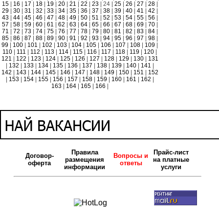
15
|
16
|
17
|
18
|
19
|
20
|
21
|
22
|
23
| 24 |
25
|
26
|
27
|
28
|
29
|
30
|
31
|
32
|
33
|
34
|
35
|
36
|
37
|
38
|
39
|
40
|
41
|
42
|
43
|
44
|
45
|
46
|
47
|
48
|
49
|
50
|
51
|
52
|
53
|
54
|
55
|
56
|
57
|
58
|
59
|
60
|
61
|
62
|
63
|
64
|
65
|
66
|
67
|
68
|
69
|
70
|
71
|
72
|
73
|
74
|
75
|
76
|
77
|
78
|
79
|
80
|
81
|
82
|
83
|
84
|
85
|
86
|
87
|
88
|
89
|
90
|
91
|
92
|
93
|
94
|
95
|
96
|
97
|
98
|
99
|
100
|
101
|
102
|
103
|
104
|
105
|
106
|
107
|
108
|
109
|
110
|
111
|
112
|
113
|
114
|
115
|
116
|
117
|
118
|
119
|
120
|
121
|
122
|
123
|
124
|
125
|
126
|
127
|
128
|
129
|
130
|
131
|
132
|
133
|
134
|
135
|
136
|
137
|
138
|
139
|
140
|
141
|
142
|
143
|
144
|
145
|
146
|
147
|
148
|
149
|
150
|
151
|
152
|
153
|
154
|
155
|
156
|
157
|
158
|
159
|
160
|
161
|
162
|
163
|
164
|
165
|
166
|
Правила
Прайс-лист
Договор-
Вопросы и
размещения
на платные
оферта
ответы
информации
услуги