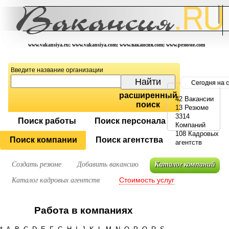
www.vakansiya.ru; www.vakansiya.com; www.вакансия.com; www.резюме.com
Введите название организации
Сегодня на 
расширенный
42 Вакансии
поиск
13 Резюме
3314
Поиск работы
Поиск персонала
Компаний
108 Кадровых
Поиск компании
Поиск агентства
агентств
Создать резюме
Добавить вакансию
Каталог компаний
Стоимость услуг
Каталог кадровых агентств
Работа в компаниях