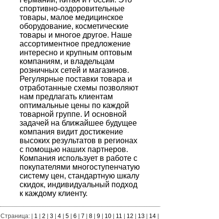
спортивно-оздоровительные
товары, малое медицинское
оборудование, косметические
товары и многое другое. Наше
ассортиментное предложение
интересно и крупным оптовым
компаниям, и владельцам
розничных сетей и магазинов.
Регулярные поставки товара и
отработанные схемы позволяют
нам предлагать клиентам
оптимальные цены по каждой
товарной группе. И основной
задачей на ближайшее будущее
компания видит достижение
высоких результатов в регионах
с помощью наших партнеров.
Компания использует в работе с
покупателями многоступенчатую
систему цен, стандартную шкалу
скидок, индивидуальный подход
к каждому клиенту.
Страница: |
1
|
2
|
3
|
4
|
5
|
6
|
7
|
8
|
9
|
10
|
11
|
12
|
13
|
14
|