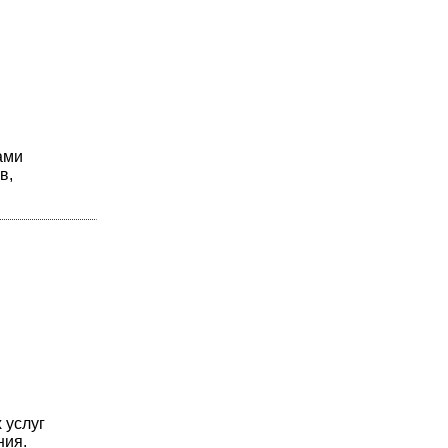
ами
в,
 услуг
ния.