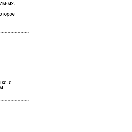
ольных.
которое
ки, и
вы