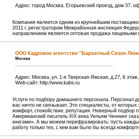
Адрес: город Москва, Егорьевский проезд, дом 37, о
Компания является одним из крупнейшим поставщиком
2011 г. регистратором Межрайонная инспекция Федер
направлением является оптовая продажа пищевыми пр
ООО Кадровое агентство "Бархатный Сезон Люк
Москва
Адрес: Москва, ул. 1-я Тверская-Ямская, д.27, 6 этаж
Web-сайт:
http://www.kabs.ru
Услуги по подбору домашнего персонала. Персонал дл
вас ничто не связывает. Это специалисты, от которых
комфорт, спокойствие, репутация. Неверный подбор 
Американский писатель XIX века Уильям Ченнинг ска
книгами». А мы можем перефразировать: пусть кажды
работу только тех, с кем вам было бы всегда комфорт