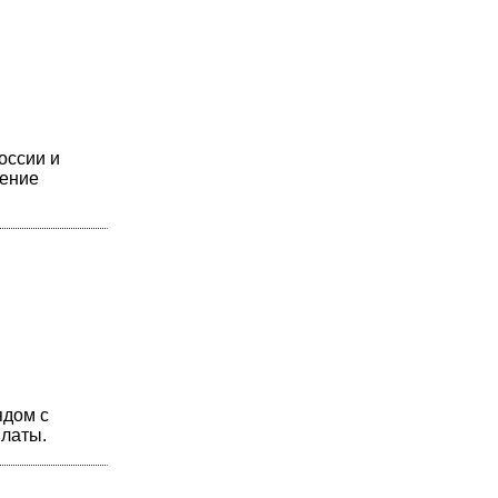
оссии и
жение
ядом с
платы.