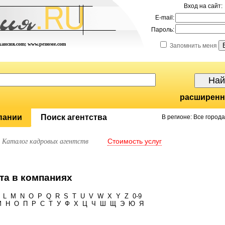
Вход на сайт:
E-mail:
Пароль:
акансия.com; www.резюме.com
Запомнить меня
расширенн
пании
Поиск агентства
В регионе: Все города
Стоимость услуг
Каталог кадровых агентств
та в компаниях
L
M
N
O
P
Q
R
S
T
U
V
W
X
Y
Z
0-9
М
Н
О
П
Р
С
Т
У
Ф
Х
Ц
Ч
Ш
Щ
Э
Ю
Я