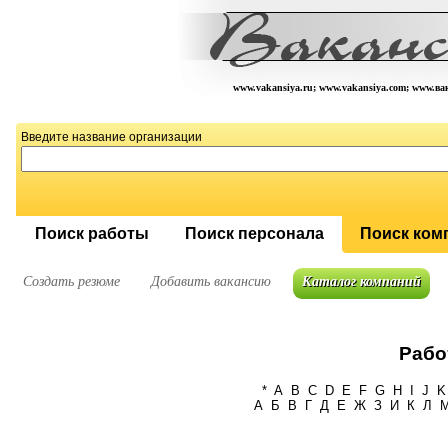
www.vakansiya.ru; www.vakansiya.com; www.в
Введите название организации
Поиск работы
Поиск персонала
Поиск ком
Создать резюме
Добавить вакансию
Каталог компаний
Рабо
*
A
B
C
D
E
F
G
H
I
J
K
А
Б
В
Г
Д
Е
Ж
З
И
К
Л