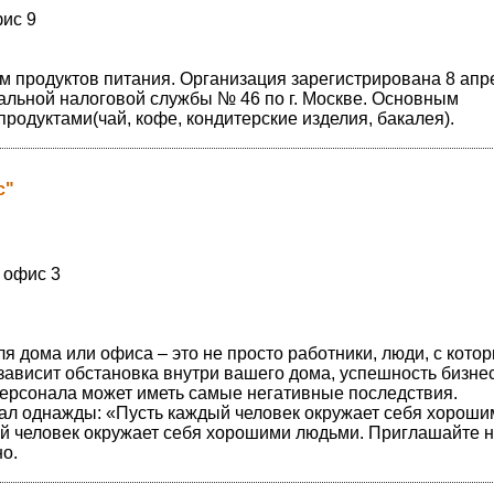
фис 9
 продуктов питания. Организация зарегистрирована 8 апр
альной налоговой службы № 46 по г. Москве. Основным
одуктами(чай, кофе, кондитерские изделия, бакалея).
с"
, офис 3
я дома или офиса – это не просто работники, люди, с кото
 зависит обстановка внутри вашего дома, успешность бизне
персонала может иметь самые негативные последствия.
зал однажды: «Пусть каждый человек окружает себя хороши
й человек окружает себя хорошими людьми. Приглашайте 
но.