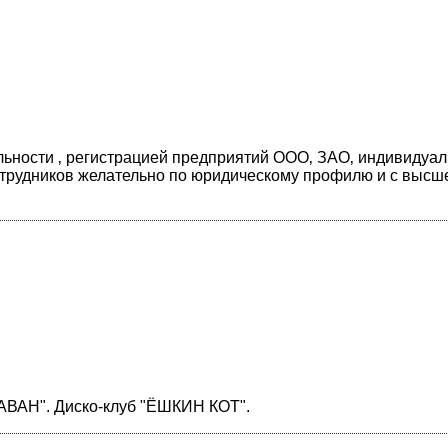
льности ‚ регистрацией предприятий ООО‚ ЗАО‚ индивидуа
отрудников желательно по юридическому профилю и с высш
АВАН". Диско-клуб "ЁШКИН КОТ".