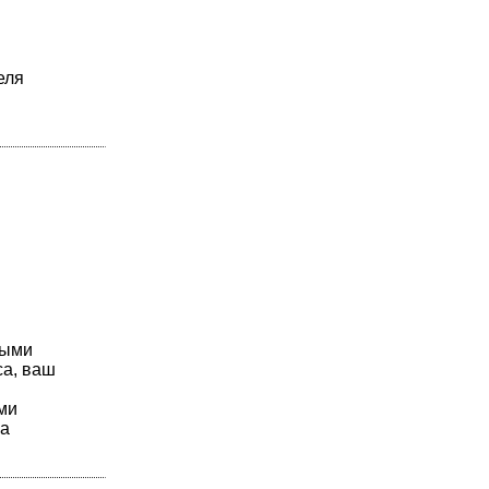
еля
рыми
са, ваш
ми
на