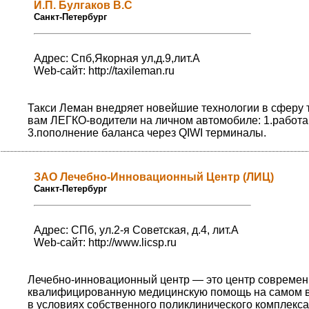
И.П. Булгаков В.С
Санкт-Петербург
Адрес: Спб,Якорная ул,д.9,лит.А
Web-сайт:
http://taxileman.ru
Такси Леман внедряет новейшие технологии в сферу т
вам ЛЕГКО-водители на личном автомобиле: 1.работаю
3.пополнение баланса через QIWI терминалы.
ЗАО Лечебно-Инновационный Центр (ЛИЦ)
Санкт-Петербург
Адрес: СПб, ул.2-я Советская, д.4, лит.А
Web-сайт:
http://www.licsp.ru
Лечебно-инновационный центр — это центр современ
квалифицированную медицинскую помощь на самом вы
в условиях собственного поликлинического комплекс