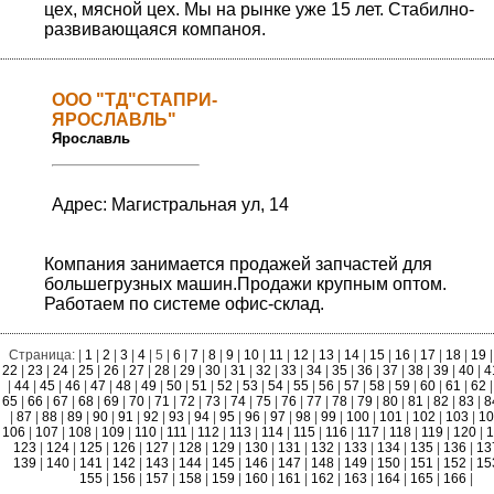
цех, мясной цех. Мы на рынке уже 15 лет. Стабилно-
развивающаяся компаноя.
ООО "ТД"СТАПРИ-
ЯРОСЛАВЛЬ"
Ярославль
Адрес: Магистральная ул, 14
Компания занимается продажей запчастей для
большегрузных машин.Продажи крупным оптом.
Работаем по системе офис-склад.
Страница: |
1
|
2
|
3
|
4
| 5 |
6
|
7
|
8
|
9
|
10
|
11
|
12
|
13
|
14
|
15
|
16
|
17
|
18
|
19
|
22
|
23
|
24
|
25
|
26
|
27
|
28
|
29
|
30
|
31
|
32
|
33
|
34
|
35
|
36
|
37
|
38
|
39
|
40
|
4
|
44
|
45
|
46
|
47
|
48
|
49
|
50
|
51
|
52
|
53
|
54
|
55
|
56
|
57
|
58
|
59
|
60
|
61
|
62
|
65
|
66
|
67
|
68
|
69
|
70
|
71
|
72
|
73
|
74
|
75
|
76
|
77
|
78
|
79
|
80
|
81
|
82
|
83
|
8
|
87
|
88
|
89
|
90
|
91
|
92
|
93
|
94
|
95
|
96
|
97
|
98
|
99
|
100
|
101
|
102
|
103
|
1
106
|
107
|
108
|
109
|
110
|
111
|
112
|
113
|
114
|
115
|
116
|
117
|
118
|
119
|
120
|
1
123
|
124
|
125
|
126
|
127
|
128
|
129
|
130
|
131
|
132
|
133
|
134
|
135
|
136
|
13
139
|
140
|
141
|
142
|
143
|
144
|
145
|
146
|
147
|
148
|
149
|
150
|
151
|
152
|
15
155
|
156
|
157
|
158
|
159
|
160
|
161
|
162
|
163
|
164
|
165
|
166
|