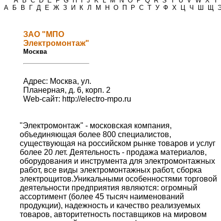
*
A
B
C
D
E
F
G
H
I
J
K
L
M
N
O
P
Q
R
S
T
U
V
W
X
Y
А
Б
В
Г
Д
Е
Ж
З
И
К
Л
М
Н
О
П
Р
С
Т
У
Ф
Х
Ц
Ч
Ш
Щ
ЗАО "МПО
Электромонтаж"
Москва
Адрес: Москва, ул.
Планерная, д. 6, корп. 2
Web-сайт:
http://electro-mpo.ru
"Электромонтаж" - московская компания,
объединяющая более 800 специалистов,
существующая на российском рынке товаров и услуг
более 20 лет. Деятельность - продажа материалов,
оборудования и инструмента для электромонтажных
работ, все виды электромонтажных работ, сборка
электрощитов.Уникальными особенностями торговой
деятельности предприятия являются: огромный
ассортимент (более 45 тысяч наименований
продукции), надежность и качество реализуемых
товаров, авторитетность поставщиков на мировом