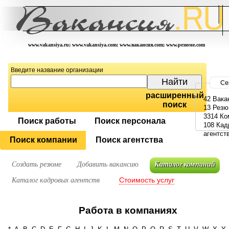
www.vakansiya.ru; www.vakansiya.com; www.вакансия.com; www.резюме.com
Введите название организации
Се
расширенный
42 Вака
поиск
13 Рез
3314 Ко
Поиск работы
Поиск персонала
108 Кад
агентст
Поиск компании
Поиск агентства
Создать резюме
Добавить вакансию
Каталог компаний
Стоимость услуг
Каталог кадровых агентств
Работа в компаниях