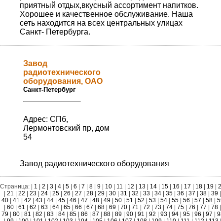
приятный отдых,вкусный ассортимент напитков.
Хорошее и качественное обслуживание. Наша
сеть находится на всех центральных улицах
Санкт- Петербурга.
Завод
радиотехнического
оборудования, ОАО
Санкт-Петербург
Адрес: СПб,
Лермонтовский пр, дом
54
Завод радиотехнического оборудования
Страница: |
1
|
2
|
3
|
4
|
5
|
6
|
7
|
8
|
9
|
10
|
11
|
12
|
13
|
14
|
15
|
16
|
17
|
18
|
19
|
2
|
21
|
22
|
23
|
24
|
25
|
26
|
27
|
28
|
29
|
30
|
31
|
32
|
33
|
34
|
35
|
36
|
37
|
38
|
39
|
40
|
41
|
42
|
43
| 44 |
45
|
46
|
47
|
48
|
49
|
50
|
51
|
52
|
53
|
54
|
55
|
56
|
57
|
58
|
5
|
60
|
61
|
62
|
63
|
64
|
65
|
66
|
67
|
68
|
69
|
70
|
71
|
72
|
73
|
74
|
75
|
76
|
77
|
78
|
79
|
80
|
81
|
82
|
83
|
84
|
85
|
86
|
87
|
88
|
89
|
90
|
91
|
92
|
93
|
94
|
95
|
96
|
97
|
9