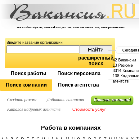
www.vakansiya.ru; www.vakansiya.com; www.вакансия.com; www.резюме.com
Введите название организации
Сегодня 
расширенный
42 Вакансии
поиск
13 Резюме
3314 Компани
Поиск работы
Поиск персонала
108 Кадровых
агентств
Поиск компании
Поиск агентства
Создать резюме
Добавить вакансию
Каталог компаний
Стоимость услуг
Каталог кадровых агентств
Работа в компаниях