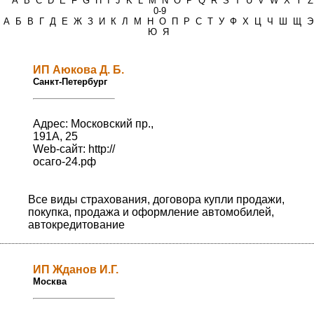
*
A
B
C
D
E
F
G
H
I
J
K
L
M
N
O
P
Q
R
S
T
U
V
W
X
Y
Z
0-9
А
Б
В
Г
Д
Е
Ж
З
И
К
Л
М
Н
О
П
Р
С
Т
У
Ф
Х
Ц
Ч
Ш
Щ
Э
Ю
Я
ИП Аюкова Д. Б.
Санкт-Петербург
Адрес: Московский пр.,
191А, 25
Web-сайт:
http://
осаго-24.рф
Все виды страхования, договора купли продажи,
покупка, продажа и оформление автомобилей,
автокредитование
ИП Жданов И.Г.
Москва