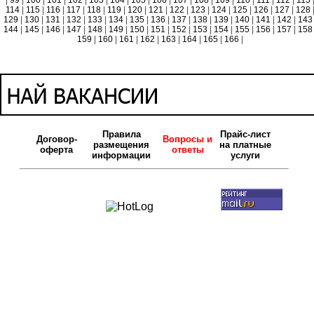
|
99
|
100
|
101
|
102
|
103
|
104
|
105
|
106
|
107
|
108
|
109
|
110
|
111
|
112
|
113
114
|
115
|
116
|
117
|
118
|
119
|
120
|
121
|
122
|
123
|
124
|
125
|
126
|
127
|
128
129
|
130
|
131
|
132
|
133
|
134
|
135
|
136
|
137
|
138
|
139
|
140
|
141
|
142
|
14
144
|
145
|
146
|
147
|
148
|
149
|
150
|
151
|
152
|
153
|
154
|
155
|
156
|
157
|
15
159
|
160
|
161
|
162
|
163
|
164
|
165
|
166
|
Правила
Прайс-лист
Договор-
Вопросы и
размещения
на платные
оферта
ответы
информации
услуги