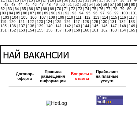
21
|
22
|
23
|
24
|
25
|
26
|
27
|
28
|
29
|
30
|
31
|
32
|
33
|
34
|
35
|
36
|
37
|
38
|
39
|
4
|
42
|
43
|
44
|
45
|
46
|
47
|
48
|
49
|
50
|
51
|
52
|
53
|
54
|
55
|
56
|
57
|
58
|
59
|
60
|
62
|
63
|
64
|
65
|
66
|
67
|
68
|
69
|
70
|
71
|
72
|
73
|
74
|
75
|
76
|
77
|
78
|
79
|
80
|
8
|
83
|
84
|
85
|
86
|
87
|
88
|
89
|
90
|
91
|
92
|
93
|
94
|
95
|
96
|
97
|
98
|
99
|
100
|
10
|
103
|
104
|
105
|
106
|
107
|
108
|
109
|
110
|
111
|
112
|
113
|
114
|
115
|
116
|
117
|
119
|
120
|
121
|
122
|
123
|
124
|
125
|
126
|
127
|
128
|
129
|
130
|
131
|
132
|
133
|
135
|
136
|
137
|
138
|
139
|
140
|
141
|
142
|
143
|
144
|
145
|
146
|
147
|
148
|
149
|
151
|
152
|
153
|
154
|
155
|
156
|
157
|
158
|
159
|
160
|
161
|
162
|
163
|
164
|
165
|
Правила
Прайс-лист
Договор-
Вопросы и
размещения
на платные
оферта
ответы
информации
услуги