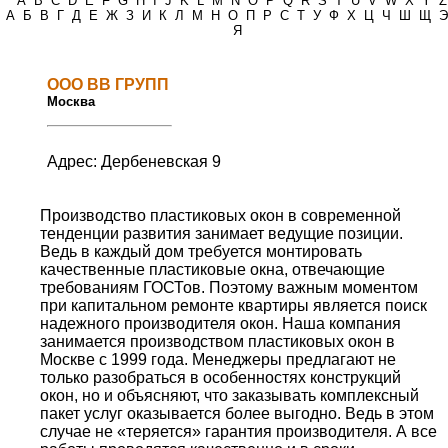
*
A
B
C
D
E
F
G
H
I
J
K
L
M
N
O
P
Q
R
S
T
U
V
W
X
Y
Z
А
Б
В
Г
Д
Е
Ж
З
И
К
Л
М
Н
О
П
Р
С
Т
У
Ф
Х
Ц
Ч
Ш
Щ
Э
Я
ООО ВВ ГРУПП
Москва
Адрес: Дербеневская 9
Производство пластиковых окон в современной
тенденции развития занимает ведущие позиции.
Ведь в каждый дом требуется монтировать
качественные пластиковые окна, отвечающие
требованиям ГОСТов. Поэтому важным моментом
при капитальном ремонте квартиры является поиск
надежного производителя окон. Наша компания
занимается производством пластиковых окон в
Москве c 1999 года. Менеджеры предлагают не
только разобраться в особенностях конструкций
окон, но и объясняют, что заказывать комплексный
пакет услуг оказывается более выгодно. Ведь в этом
случае не «теряется» гарантия производителя. А все