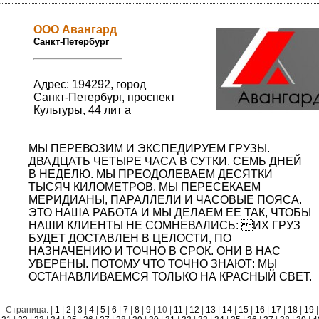
ООО Авангард
Санкт-Петербург
Адрес: 194292, город
Санкт-Петербург, проспект
Культуры, 44 лит а
МЫ ПЕРЕВОЗИМ И ЭКСПЕДИРУЕМ ГРУЗЫ.
ДВАДЦАТЬ ЧЕТЫРЕ ЧАСА В СУТКИ. СЕМЬ ДНЕЙ
В НЕДЕЛЮ. МЫ ПРЕОДОЛЕВАЕМ ДЕСЯТКИ
ТЫСЯЧ КИЛОМЕТРОВ. МЫ ПЕРЕСЕКАЕМ
МЕРИДИАНЫ, ПАРАЛЛЕЛИ И ЧАСОВЫЕ ПОЯСА.
ЭТО НАША РАБОТА И МЫ ДЕЛАЕМ ЕЕ ТАК, ЧТОБЫ
НАШИ КЛИЕНТЫ НЕ СОМНЕВАЛИСЬ: ИХ ГРУЗ
БУДЕТ ДОСТАВЛЕН В ЦЕЛОСТИ, ПО
НАЗНАЧЕНИЮ И ТОЧНО В СРОК. ОНИ В НАС
УВЕРЕНЫ. ПОТОМУ ЧТО ТОЧНО ЗНАЮТ: МЫ
ОСТАНАВЛИВАЕМСЯ ТОЛЬКО НА КРАСНЫЙ СВЕТ.
Страница: |
1
|
2
|
3
|
4
|
5
|
6
|
7
|
8
|
9
| 10 |
11
|
12
|
13
|
14
|
15
|
16
|
17
|
18
|
19
|