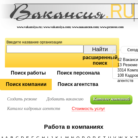
www.vakansiya.ru; www.vakansiya.com; www.вакансия.com; www.резюме.com
Введите название организации
Сегод
расширенный
42 Ваканс
поиск
13 Резюме
3314 Комп
Поиск работы
Поиск персонала
108 Кадро
агентств
Поиск компании
Поиск агентства
Создать резюме
Добавить вакансию
Каталог компаний
Стоимость услуг
Каталог кадровых агентств
Работа в компаниях