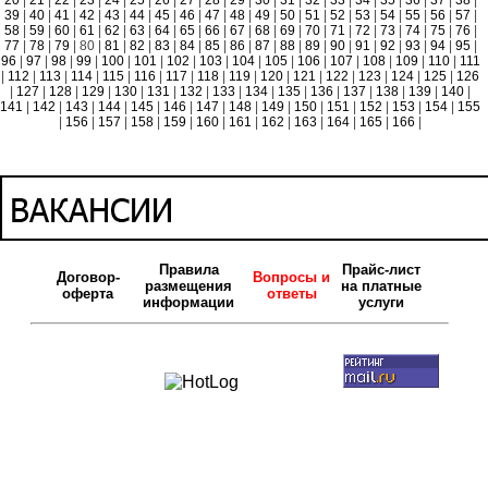
20
|
21
|
22
|
23
|
24
|
25
|
26
|
27
|
28
|
29
|
30
|
31
|
32
|
33
|
34
|
35
|
36
|
37
|
38
|
39
|
40
|
41
|
42
|
43
|
44
|
45
|
46
|
47
|
48
|
49
|
50
|
51
|
52
|
53
|
54
|
55
|
56
|
57
|
58
|
59
|
60
|
61
|
62
|
63
|
64
|
65
|
66
|
67
|
68
|
69
|
70
|
71
|
72
|
73
|
74
|
75
|
76
|
77
|
78
|
79
| 80 |
81
|
82
|
83
|
84
|
85
|
86
|
87
|
88
|
89
|
90
|
91
|
92
|
93
|
94
|
95
|
96
|
97
|
98
|
99
|
100
|
101
|
102
|
103
|
104
|
105
|
106
|
107
|
108
|
109
|
110
|
111
|
112
|
113
|
114
|
115
|
116
|
117
|
118
|
119
|
120
|
121
|
122
|
123
|
124
|
125
|
126
|
127
|
128
|
129
|
130
|
131
|
132
|
133
|
134
|
135
|
136
|
137
|
138
|
139
|
140
|
141
|
142
|
143
|
144
|
145
|
146
|
147
|
148
|
149
|
150
|
151
|
152
|
153
|
154
|
155
|
156
|
157
|
158
|
159
|
160
|
161
|
162
|
163
|
164
|
165
|
166
|
Правила
Прайс-лист
Договор-
Вопросы и
размещения
на платные
оферта
ответы
информации
услуги