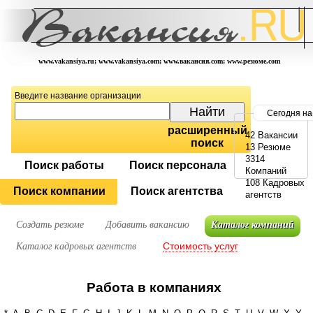
www.vakansiya.ru; www.vakansiya.com; www.вакансия.com; www.резюме.com
Введите название организации
Сегодня на
расширенный
42 Вакансии
поиск
13 Резюме
3314
Поиск работы
Поиск персонала
Компаний
108 Кадровых
Поиск компании
Поиск агентства
агентств
Создать резюме
Добавить вакансию
Каталог компаний
Стоимость услуг
Каталог кадровых агентств
Работа в компаниях