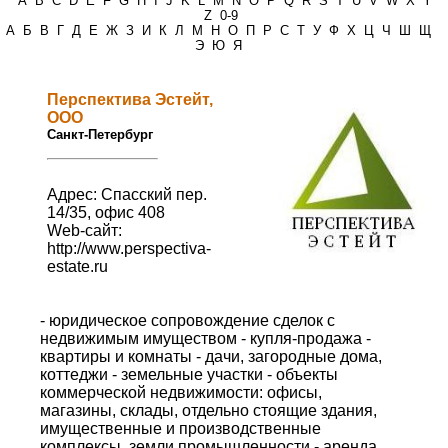
*
A
B
C
D
E
F
G
H
I
J
K
L
M
N
O
P
Q
R
S
T
U
V
W
X
Y
Z
0-9
А
Б
В
Г
Д
Е
Ж
З
И
К
Л
М
Н
О
П
Р
С
Т
У
Ф
Х
Ц
Ч
Ш
Щ
Э
Ю
Я
Перспектива Эстейт,
ООО
Санкт-Петербург
Адрес: Спасский пер.
14/35, офис 408
Web-сайт:
http://www.perspectiva-
estate.ru
- юридическое сопровождение сделок с
недвижимым имуществом - купля-продажа -
квартиры и комнаты - дачи, загородные дома,
коттеджи - земельные участки - объекты
коммерческой недвижимости: офисы,
магазины, склады, отдельно стоящие здания,
имущественные и производственные
комплексы, земли промышленности - аренда