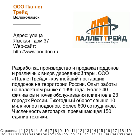
ООО Паллет
Трейд
Волоколамск
Адрес: улица
Ямская , дом 37
Web-сайт:
http://www.poddon.ru
Разработка, производство и продажа поддонов
и различных видов деревянной тары. ООО
«ПаллетТрейд» - крупнейший поставщик
поддонов на территории России. Опыт работы
на паллетном рынке с 1996 года. Более 40
филиалов и точек обслуживания клиентов в 23
городах России. Ежегодный оборот свыше 10
миллионов поддонов. Более 600 сотрудников.
Численность автопарка, превышающая 150
единиц техники.
Страница: |
1
|
2
|
3
|
4
|
5
|
6
|
7
|
8
|
9
|
10
|
11
|
12
|
13
|
14
|
15
|
16
|
17
|
18
|
19
|