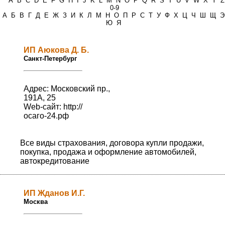
*
A
B
C
D
E
F
G
H
I
J
K
L
M
N
O
P
Q
R
S
T
U
V
W
X
Y
Z
0-9
А
Б
В
Г
Д
Е
Ж
З
И
К
Л
М
Н
О
П
Р
С
Т
У
Ф
Х
Ц
Ч
Ш
Щ
Э
Ю
Я
ИП Аюкова Д. Б.
Санкт-Петербург
Адрес: Московский пр.,
191А, 25
Web-сайт:
http://
осаго-24.рф
Все виды страхования, договора купли продажи,
покупка, продажа и оформление автомобилей,
автокредитование
ИП Жданов И.Г.
Москва