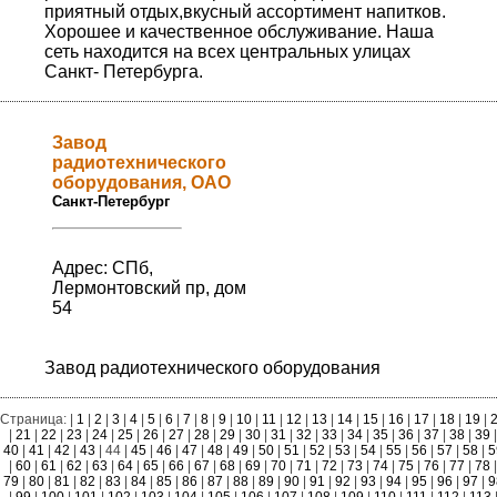
приятный отдых,вкусный ассортимент напитков.
Хорошее и качественное обслуживание. Наша
сеть находится на всех центральных улицах
Санкт- Петербурга.
Завод
радиотехнического
оборудования, ОАО
Санкт-Петербург
Адрес: СПб,
Лермонтовский пр, дом
54
Завод радиотехнического оборудования
Страница: |
1
|
2
|
3
|
4
|
5
|
6
|
7
|
8
|
9
|
10
|
11
|
12
|
13
|
14
|
15
|
16
|
17
|
18
|
19
|
2
|
21
|
22
|
23
|
24
|
25
|
26
|
27
|
28
|
29
|
30
|
31
|
32
|
33
|
34
|
35
|
36
|
37
|
38
|
39
|
40
|
41
|
42
|
43
| 44 |
45
|
46
|
47
|
48
|
49
|
50
|
51
|
52
|
53
|
54
|
55
|
56
|
57
|
58
|
5
|
60
|
61
|
62
|
63
|
64
|
65
|
66
|
67
|
68
|
69
|
70
|
71
|
72
|
73
|
74
|
75
|
76
|
77
|
78
|
79
|
80
|
81
|
82
|
83
|
84
|
85
|
86
|
87
|
88
|
89
|
90
|
91
|
92
|
93
|
94
|
95
|
96
|
97
|
9