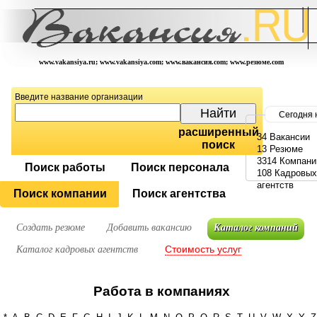
www.vakansiya.ru; www.vakansiya.com; www.вакансия.com; www.резюме.com
Введите название организации
Сегодня 
расширенный
34 Вакансии
поиск
13 Резюме
3314 Компани
Поиск работы
Поиск персонала
108 Кадровых
агентств
Поиск компании
Поиск агентства
Создать резюме
Добавить вакансию
Каталог компаний
Стоимость услуг
Каталог кадровых агентств
Работа в компаниях