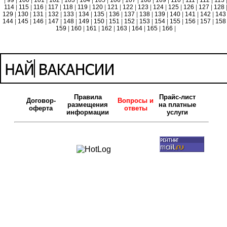
|
99
|
100
|
101
|
102
|
103
|
104
|
105
|
106
|
107
|
108
|
109
|
110
|
111
|
112
|
113
114
|
115
|
116
|
117
|
118
|
119
|
120
|
121
|
122
|
123
|
124
|
125
|
126
|
127
|
128
129
|
130
|
131
|
132
|
133
|
134
|
135
|
136
|
137
|
138
|
139
|
140
|
141
|
142
|
14
144
|
145
|
146
|
147
|
148
|
149
|
150
|
151
|
152
|
153
|
154
|
155
|
156
|
157
|
15
159
|
160
|
161
|
162
|
163
|
164
|
165
|
166
|
Правила
Прайс-лист
Договор-
Вопросы и
размещения
на платные
оферта
ответы
информации
услуги