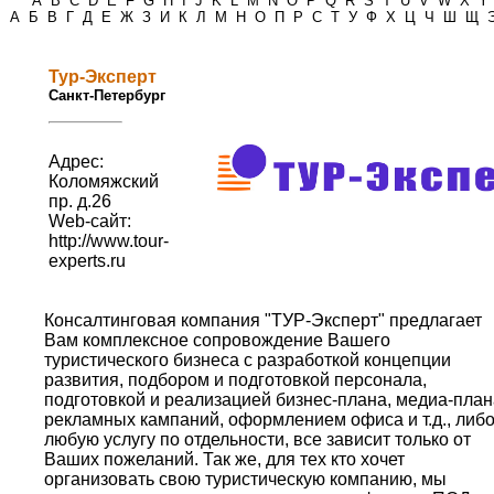
*
A
B
C
D
E
F
G
H
I
J
K
L
M
N
O
P
Q
R
S
T
U
V
W
X
Y
А
Б
В
Г
Д
Е
Ж
З
И
К
Л
М
Н
О
П
Р
С
Т
У
Ф
Х
Ц
Ч
Ш
Щ
Тур-Эксперт
Санкт-Петербург
Адрес:
Коломяжский
пр. д.26
Web-сайт:
http://www.tour-
experts.ru
Консалтинговая компания "ТУР-Эксперт" предлагает
Вам комплексное сопровождение Вашего
туристического бизнеса с разработкой концепции
развития, подбором и подготовкой персонала,
подготовкой и реализацией бизнес-плана, медиа-план
рекламных кампаний, оформлением офиса и т.д., либ
любую услугу по отдельности, все зависит только от
Ваших пожеланий. Так же, для тех кто хочет
организовать свою туристическую компанию, мы