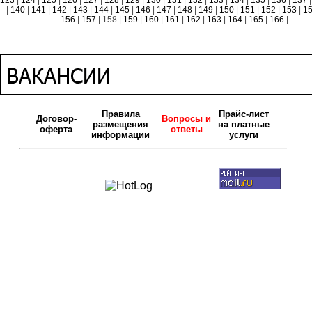
123
|
124
|
125
|
126
|
127
|
128
|
129
|
130
|
131
|
132
|
133
|
134
|
135
|
136
|
137
|
|
140
|
141
|
142
|
143
|
144
|
145
|
146
|
147
|
148
|
149
|
150
|
151
|
152
|
153
|
1
156
|
157
| 158 |
159
|
160
|
161
|
162
|
163
|
164
|
165
|
166
|
Правила
Прайс-лист
Договор-
Вопросы и
размещения
на платные
оферта
ответы
информации
услуги