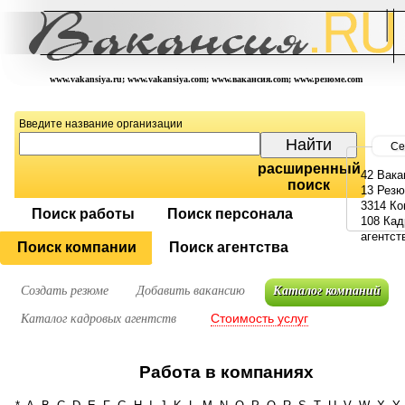
www.vakansiya.ru; www.vakansiya.com; www.вакансия.com; www.резюме.com
Введите название организации
Се
расширенный
42 Вака
поиск
13 Рез
3314 Ко
Поиск работы
Поиск персонала
108 Ка
агентст
Поиск компании
Поиск агентства
Создать резюме
Добавить вакансию
Каталог компаний
Стоимость услуг
Каталог кадровых агентств
Работа в компаниях