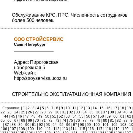
Обслуживание КРС, ПРС. Численность сотрудников
более 500 человек.
OOO СТРОЙСЕРВИС
Санкт-Петербург
Адрес: Пироговская
набережная 5
Web-сайт:
http://stroyserviss.ucoz.ru
СТРОИТЕЛЬНО ЭКСПЛУАТАЦИОННАЯ КОМПАНИЯ
Страница: |
1
|
2
|
3
|
4
|
5
|
6
|
7
|
8
|
9
|
10
|
11
|
12
|
13
|
14
|
15
|
16
|
17
|
18
|
19
|
22
|
23
|
24
|
25
|
26
|
27
|
28
|
29
|
30
|
31
|
32
|
33
|
34
|
35
|
36
|
37
|
38
|
39
|
40
|
4
|
44
|
45
|
46
|
47
|
48
|
49
|
50
|
51
|
52
|
53
|
54
|
55
|
56
|
57
|
58
|
59
|
60
|
61
|
62
|
65
|
66
|
67
|
68
|
69
|
70
|
71
|
72
|
73
|
74
|
75
|
76
|
77
|
78
|
79
|
80
|
81
|
82
|
83
|
8
|
87
|
88
|
89
|
90
|
91
|
92
|
93
|
94
|
95
|
96
|
97
|
98
|
99
|
100
|
101
|
102
|
103
|
1
106
|
107
|
108
|
109
|
110
|
111
|
112
|
113
|
114
|
115
|
116
|
117
|
118
|
119
|
120
|
1