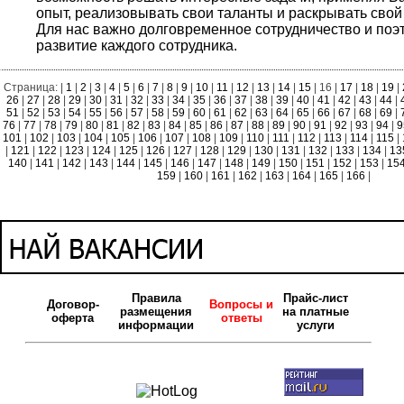
опыт, реализовывать свои таланты и раскрывать свой
Для нас важно долговременное сотрудничество и поэ
развитие каждого сотрудника.
Страница: |
1
|
2
|
3
|
4
|
5
|
6
|
7
|
8
|
9
|
10
|
11
|
12
|
13
|
14
|
15
| 16 |
17
|
18
|
19
|
26
|
27
|
28
|
29
|
30
|
31
|
32
|
33
|
34
|
35
|
36
|
37
|
38
|
39
|
40
|
41
|
42
|
43
|
44
|
51
|
52
|
53
|
54
|
55
|
56
|
57
|
58
|
59
|
60
|
61
|
62
|
63
|
64
|
65
|
66
|
67
|
68
|
69
|
76
|
77
|
78
|
79
|
80
|
81
|
82
|
83
|
84
|
85
|
86
|
87
|
88
|
89
|
90
|
91
|
92
|
93
|
94
|
9
101
|
102
|
103
|
104
|
105
|
106
|
107
|
108
|
109
|
110
|
111
|
112
|
113
|
114
|
115
|
|
121
|
122
|
123
|
124
|
125
|
126
|
127
|
128
|
129
|
130
|
131
|
132
|
133
|
134
|
13
140
|
141
|
142
|
143
|
144
|
145
|
146
|
147
|
148
|
149
|
150
|
151
|
152
|
153
|
15
159
|
160
|
161
|
162
|
163
|
164
|
165
|
166
|
Правила
Прайс-лист
Договор-
Вопросы и
размещения
на платные
оферта
ответы
информации
услуги