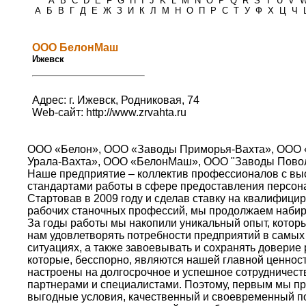
*
A
B
C
D
E
F
G
H
I
J
K
L
M
N
O
P
Q
R
S
T
U
V
А
Б
В
Г
Д
Е
Ж
З
И
К
Л
М
Н
О
П
Р
С
Т
У
Ф
Х
Ц
Ч
ООО БелонМаш
Ижевск
Адрес: г. Ижевск, Родниковая, 74
Web-сайт:
http://www.zrvahta.ru
ООО «Белон», ООО «Заводы Приморья-Вахта», ООО
Урала-Вахта», ООО «БелонМаш», ООО "Заводы Повол
Наше предприятие – коллектив профессионалов с в
стандартами работы в сфере предоставления персон
Стартовав в 2009 году и сделав ставку на квалифици
рабочих станочных профессий, мы продолжаем набир
За годы работы мы накопили уникальный опыт, котор
нам удовлетворять потребности предприятий в самы
ситуациях, а также завоевывать и сохранять доверие 
которые, бесспорно, являются нашей главной ценнос
настроены на долгосрочное и успешное сотрудничест
партнерами и специалистами. Поэтому, первым мы п
выгодные условия, качественный и своевременный п