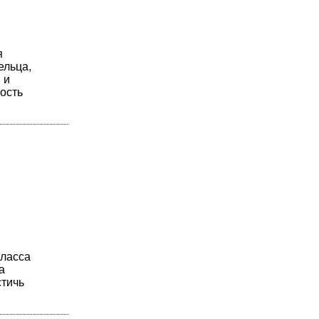
я
ельца,
 и
ость
класса
а
стичь