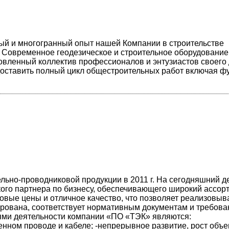
тый и многогранный опыт нашей Компании в строительстве
. Современное геодезическое и строительное оборудование
овленный коллектив профессионалов и энтузиастов своего 
доставить полный цикл общестроительных работ включая ф
ьно-проводниковой продукции в 2011 г. На сегодняшний д
кого партнера по бизнесу, обеспечивающего широкий ассор
овые цены и отличное качество, что позволяет реализовыв
ирована, соответствует нормативным документам и требов
ми деятельности компании «ПО «ТЭК» являются:
енном проводе и кабеле; -непрерывное развитие, рост объ