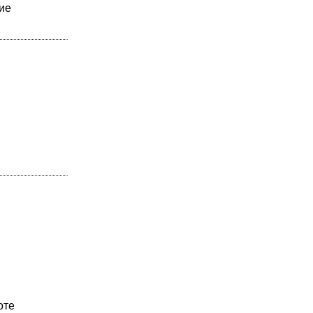
ие
оте