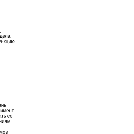
,
дела,
ункцию
ень
тимент
ать ее
аниям
емов