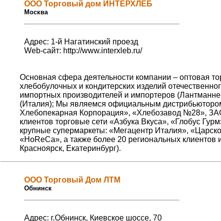
ООО Торговый дом ИНТЕРХЛЕБ
Москва
Адрес: 1-й Нагатинский проезд
Web-сайт:
http://www.interxleb.ru/
Основная сфера деятельности компании – оптовая т
хлебобулочных и кондитерских изделий отечественног
импортных производителей и импортеров (Лантманнен Ю
(Италия); Мы являемся официальным дистрибьютором
Хлебопекарная Корпорация», «Хлебозавод №28», ЗАО
клиентов торговые сети «Азбука Вкуса», «Глобус Гур
крупные супермаркеты: «Мегацентр Италия», «Царское
«HoReCa», а также более 20 региональных клиентов и
Красноярск, Екатеринбург).
ООО Торговый Дом ЛТМ
Обнинск
Адрес: г.Обнинск, Киевское шоссе, 70