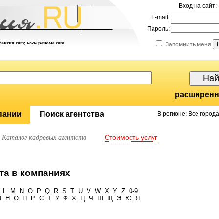
Вход на сайт:
E-mail:
Пароль:
акансия.com; www.резюме.com
Запомнить меня
расширенн
пании
Поиск агентства
В регионе: Все города
Стоимость услуг
Каталог кадровых агентств
та в компаниях
L
M
N
O
P
Q
R
S
T
U
V
W
X
Y
Z
0-9
М
Н
О
П
Р
С
Т
У
Ф
Х
Ц
Ч
Ш
Щ
Э
Ю
Я