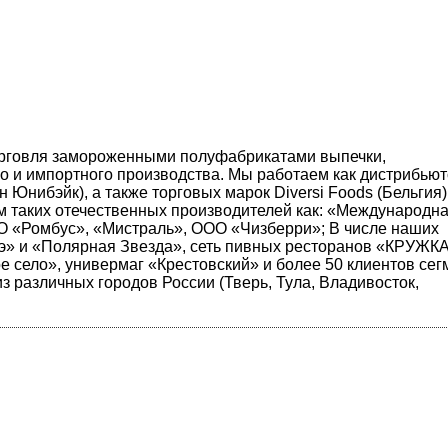
орговля замороженными полуфабрикатами выпечки,
о и импортного производства. Мы работаем как дистрибью
нибэйк), а также торговых марок Diversi Foods (Бельгия),
 таких отечественных производителей как: «Международн
 «Ромбус», «Мистраль», ООО «Чизберри»; В числе наших
мэ» и «Полярная Звезда», сеть пивных ресторанов «КРУЖКА
 село», универмаг «Крестовский» и более 50 клиентов сег
з различных городов России (Тверь, Тула, Владивосток,