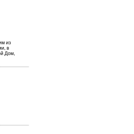
им из
и, в
ой Дом,