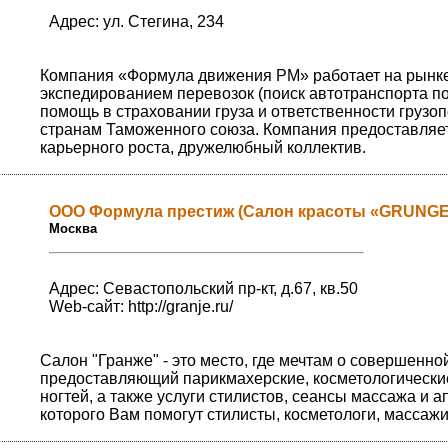
Адрес: ул. Стегина, 234
Компания «Формула движения РМ» работает на рынке 
экспедированием перевозок (поиск автотранспорта по 
помощь в страховании груза и ответственности грузо
странам Таможенного союза. Компания предоставляет
карьерного роста, дружелюбный коллектив.
ООО Формула престиж (Салон красоты «GRUNGE
Москва
Адрес: Севастопольский пр-кт, д.67, кв.50
Web-сайт:
http://granje.ru/
Салон "Гранже" - это место, где мечтам о совершенно
предоставляющий парикмахерские, косметологические
ногтей, а также услуги стилистов, сеансы массажа и а
которого Вам помогут стилисты, косметологи, массаж