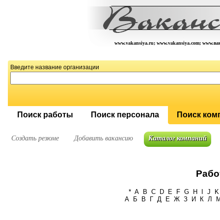
www.vakansiya.ru; www.vakansiya.com; www.в
Введите название организации
Поиск работы
Поиск персонала
Поиск ком
Создать резюме
Добавить вакансию
Каталог компаний
Рабо
*
A
B
C
D
E
F
G
H
I
J
K
А
Б
В
Г
Д
Е
Ж
З
И
К
Л