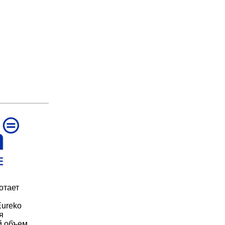
отает
Eureko
я
й объем