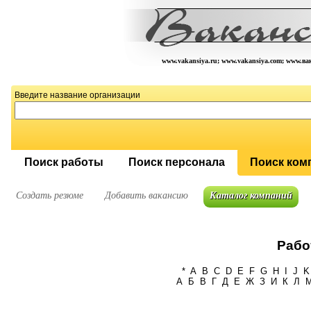
www.vakansiya.ru; www.vakansiya.com; www.в
Введите название организации
Поиск работы
Поиск персонала
Поиск ком
Создать резюме
Добавить вакансию
Каталог компаний
Рабо
*
A
B
C
D
E
F
G
H
I
J
K
А
Б
В
Г
Д
Е
Ж
З
И
К
Л