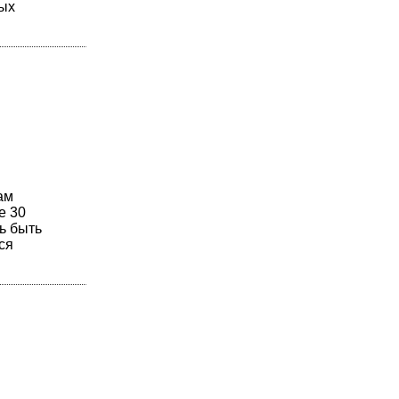
ных
ам
е 30
ь быть
ся