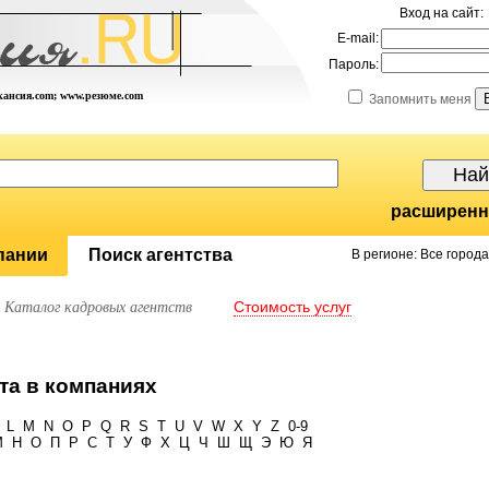
Вход на сайт:
E-mail:
Пароль:
акансия.com; www.резюме.com
Запомнить меня
расширенн
пании
Поиск агентства
В регионе: Все города
Стоимость услуг
Каталог кадровых агентств
та в компаниях
L
M
N
O
P
Q
R
S
T
U
V
W
X
Y
Z
0-9
М
Н
О
П
Р
С
Т
У
Ф
Х
Ц
Ч
Ш
Щ
Э
Ю
Я