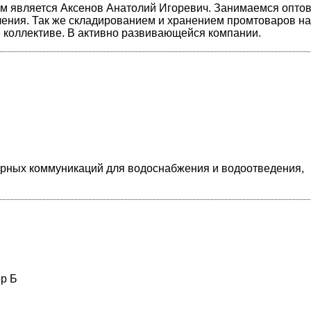
лем является Аксенов Анатолий Игоревич. Занимаемся опто
ения. Так же складированием и хранением промтоваров на
м коллективе. В активно развивающейся компании.
ерных коммуникаций для водоснабжения и водоотведения,
ер Б