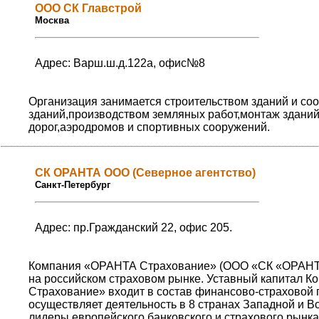
ООО СК Главстрой
Москва
Адрес: Варш.ш.д.122а, офис№8
Организация занимается строительством зданий и соо
зданий,производством земляных работ,монтаж зданий
дорог,аэродромов и спортивных сооружений.
СК ОРАНТА ООО (Северное агентство)
Санкт-Петербург
Адрес: пр.Гражданский 22, офис 205.
Компания «ОРАНТА Страхование» (ООО «СК «ОРАНТА»)
на российском страховом рынке. Уставный капитал К
Страхование» входит в состав финансово-страховой г
осуществляет деятельность в 8 странах Западной и 
лидеры европейского банковского и страхового рынка