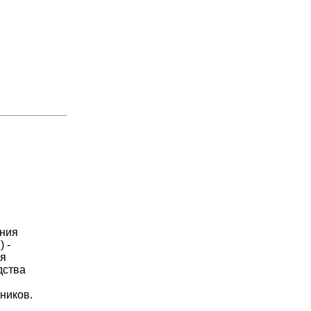
ания
 -
ая
дства
и
ников.