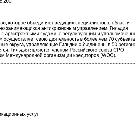
с 200
о, которое объединяет ведущих специалистов в области
но занимающихся антикризисным управлением. Гильдия
ы с арбитражными судами, с регулирующим и уполномочен
 осуществляет свою деятельность в более чем 70 субъекта
ые округа, управляющие Гильдии объединены в 50 регио
ется. Гильдия является членом Российского союза СРО
ом Международной организации кредиторов (WOC).
икационных услуг