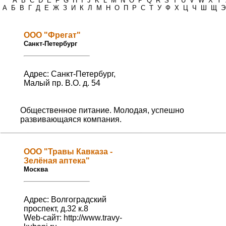
*
A
B
C
D
E
F
G
H
I
J
K
L
M
N
O
P
Q
R
S
T
U
V
W
X
Y
А
Б
В
Г
Д
Е
Ж
З
И
К
Л
М
Н
О
П
Р
С
Т
У
Ф
Х
Ц
Ч
Ш
Щ
Э
ООО "Фрегат"
Санкт-Петербург
Адрес: Санкт-Петербург,
Малый пр. В.О. д. 54
Общественное питание. Молодая, успешно
развивающаяся компания.
ООО "Травы Кавказа -
Зелёная аптека"
Москва
Адрес: Волгоградский
проспект, д.32 к.8
Web-сайт:
http://www.travy-