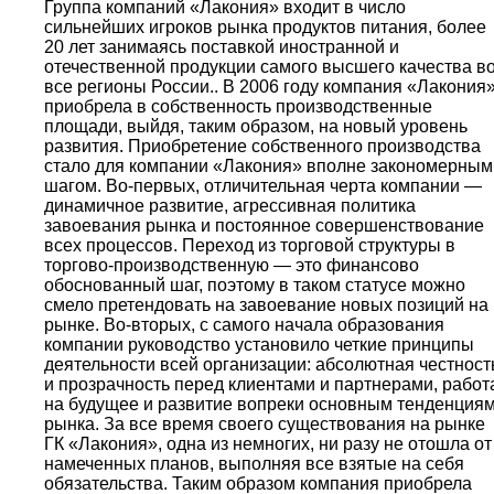
Группа компаний «Лакония» входит в число
сильнейших игроков рынка продуктов питания, более
20 лет занимаясь поставкой иностранной и
отечественной продукции самого высшего качества в
все регионы России.. В 2006 году компания «Лакония
приобрела в собственность производственные
площади, выйдя, таким образом, на новый уровень
развития. Приобретение собственного производства
стало для компании «Лакония» вполне закономерным
шагом. Во-первых, отличительная черта компании —
динамичное развитие, агрессивная политика
завоевания рынка и постоянное совершенствование
всех процессов. Переход из торговой структуры в
торгово-производственную — это финансово
обоснованный шаг, поэтому в таком статусе можно
смело претендовать на завоевание новых позиций на
рынке. Во-вторых, с самого начала образования
компании руководство установило четкие принципы
деятельности всей организации: абсолютная честност
и прозрачность перед клиентами и партнерами, работ
на будущее и развитие вопреки основным тенденция
рынка. За все время своего существования на рынке
ГК «Лакония», одна из немногих, ни разу не отошла от
намеченных планов, выполняя все взятые на себя
обязательства. Таким образом компания приобрела