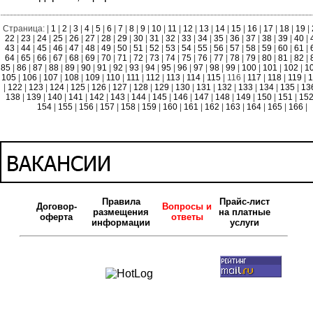
Страница: |
1
|
2
|
3
|
4
|
5
|
6
|
7
|
8
|
9
|
10
|
11
|
12
|
13
|
14
|
15
|
16
|
17
|
18
|
19
|
22
|
23
|
24
|
25
|
26
|
27
|
28
|
29
|
30
|
31
|
32
|
33
|
34
|
35
|
36
|
37
|
38
|
39
|
40
|
43
|
44
|
45
|
46
|
47
|
48
|
49
|
50
|
51
|
52
|
53
|
54
|
55
|
56
|
57
|
58
|
59
|
60
|
61
|
64
|
65
|
66
|
67
|
68
|
69
|
70
|
71
|
72
|
73
|
74
|
75
|
76
|
77
|
78
|
79
|
80
|
81
|
82
|
85
|
86
|
87
|
88
|
89
|
90
|
91
|
92
|
93
|
94
|
95
|
96
|
97
|
98
|
99
|
100
|
101
|
102
|
1
105
|
106
|
107
|
108
|
109
|
110
|
111
|
112
|
113
|
114
|
115
| 116 |
117
|
118
|
119
|
1
|
122
|
123
|
124
|
125
|
126
|
127
|
128
|
129
|
130
|
131
|
132
|
133
|
134
|
135
|
13
138
|
139
|
140
|
141
|
142
|
143
|
144
|
145
|
146
|
147
|
148
|
149
|
150
|
151
|
15
154
|
155
|
156
|
157
|
158
|
159
|
160
|
161
|
162
|
163
|
164
|
165
|
166
|
Правила
Прайс-лист
Договор-
Вопросы и
размещения
на платные
оферта
ответы
информации
услуги