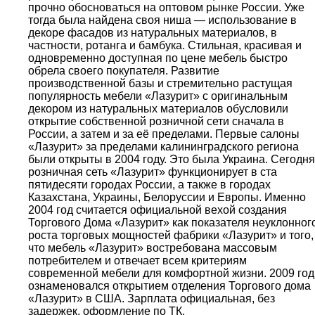
прочно обосноваться на оптовом рынке России. Уже
тогда была найдена своя ниша — использование в
декоре фасадов из натуральных материалов, в
частности, ротанга и бамбука. Стильная, красивая и
одновременно доступная по цене мебель быстро
обрела своего покупателя. Развитие
производственной базы и стремительно растущая
популярность мебели «Лазурит» с оригинальным
декором из натуральных материалов обусловили
открытие собственной розничной сети сначала в
России, а затем и за её пределами. Первые салоны
«Лазурит» за пределами калининградского региона
были открыты в 2004 году. Это была Украина. Сегодня
розничная сеть «Лазурит» функционирует в ста
пятидесяти городах России, а также в городах
Казахстана, Украины, Белоруссии и Европы. Именно
2004 год считается официальной вехой создания
Торгового Дома «Лазурит» как показателя неуклонног
роста торговых мощностей фабрики «Лазурит» и того,
что мебель «Лазурит» востребована массовым
потребителем и отвечает всем критериям
современной мебели для комфортной жизни. 2009 год
ознаменовался открытием отделения Торгового дома
«Лазурит» в США. Зарплата официальная, без
задержек, оформление по ТК.