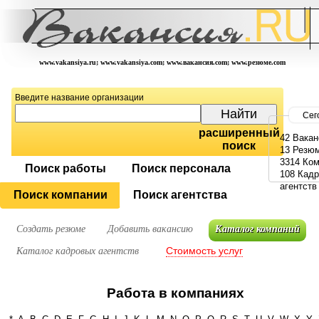
www.vakansiya.ru; www.vakansiya.com; www.вакансия.com; www.резюме.com
Введите название организации
Сег
расширенный
42 Вакан
поиск
13 Резю
3314 Ко
Поиск работы
Поиск персонала
108 Кад
агентств
Поиск компании
Поиск агентства
Создать резюме
Добавить вакансию
Каталог компаний
Стоимость услуг
Каталог кадровых агентств
Работа в компаниях