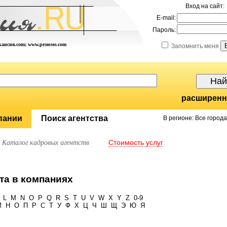
Вход на сайт:
E-mail:
Пароль:
акансия.com; www.резюме.com
Запомнить меня
расширенн
пании
Поиск агентства
В регионе: Все города
Стоимость услуг
Каталог кадровых агентств
та в компаниях
L
M
N
O
P
Q
R
S
T
U
V
W
X
Y
Z
0-9
М
Н
О
П
Р
С
Т
У
Ф
Х
Ц
Ч
Ш
Щ
Э
Ю
Я