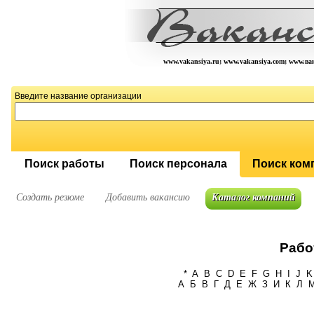
www.vakansiya.ru; www.vakansiya.com; www.в
Введите название организации
Поиск работы
Поиск персонала
Поиск ком
Создать резюме
Добавить вакансию
Каталог компаний
Рабо
*
A
B
C
D
E
F
G
H
I
J
K
А
Б
В
Г
Д
Е
Ж
З
И
К
Л