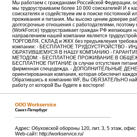
Мы работаем с гражданами Российской Федерации, о
мы трудоустраиваем более 10 000 соискателей! И к к
соискателях и содействуем им в поиске постоянной и
проживания и питания. Мы высоко ценим доверие раб
долгосрочные отношения с работодателями, поэтому 
(WorkForce) трудоустраивает граждан РФ желающих на
направлением нашей компании является трудоустр
ТОРГОВЛЯ, СКЛАД и ЖКХ без предъявления требовани
компании: - БЕСПЛАТНОЕ ТРУДОУСТРОЙСТВО - 
ОБРАТИВШЕМУСЯ В НАШУ КОМПАНИЮ - ГАРАНТИ
МЕТОДОМ: - БЕСПЛАТНОЕ ПРОЖИВАНИЕ В ОБЩЕЖИТИИ
БЕСПЛАТНОЕ ПИТАНИЕ (в случае отсутствия питани
фирменная спецодежда. - ДОПОЛНИТЕЛЬНЫЕ ДЕНЕЖ
ориентированная компания, которая обеспечит каждог
Обратившись в компанию WF, Вы ОБЯЗАТЕЛЬНО найд
работу от которой Вы будете в восторге!
ООО Workservice
Санкт-Петербург
Адрес: Обуховской обороны 120, лит. З, 5 этаж, офи
Web-сайт:
http://workservice.ru/