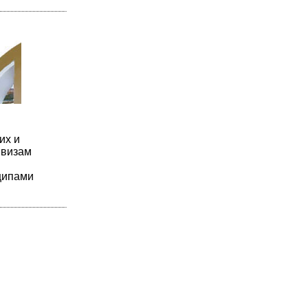
их и
 визам
ципами