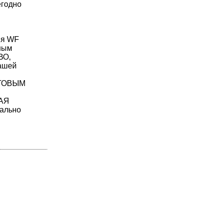
егодно
ия WF
вным
ВО,
нашей
ТОВЫМ
НАЯ
ально
м