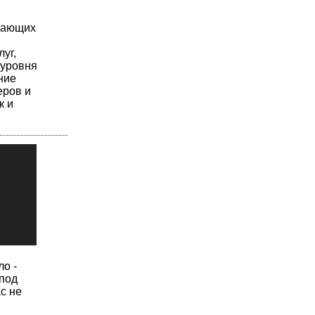
ивающих
уг,
 уровня
ние
еров и
к и
о -
 под
с не