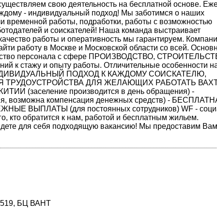
существляем свою деятельность на бесплатной основе. Еж
аждому - индивидуальный подход! Мы заботимся о наших
ли временной работы, подработки, работы с возможностью
отодателей и соискателей! Наша команда выстраивает
качество работы и оперативность мы гарантируем. Компан
йти работу в Москве и Московской области со всей. Осно
ойство персонала с сфере ПРОИЗВОДСТВО, СТРОИТЕЛЬСТ
й к стажу и опыту работы. Отличительные особенности 
ИНДИВИДУАЛЬНЫЙ ПОДХОД К КАЖДОМУ СОИСКАТЕЛЮ,
Я ТРУДОУСТРОЙСТВА ДЛЯ ЖЕЛАЮЩИХ РАБОТАТЬ ВАХ
 (заселение производится в день обращения) -
я, возможна компенсация денежных средств) - БЕСПЛАТ
НЫЕ ВЫПЛАТЫ (для постоянных сотрудников) WF - соци
о, кто обратится к нам, работой и бесплатным жильем.
ете для себя подходящую вакансию! Мы предоставим Ва
с 519, БЦ ВАНТ