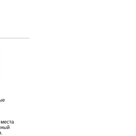
ые
 места
нный
.