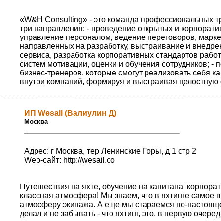
«W&H Consulting» - это команда профессиональных т
три направления: - проведение открытых и корпорати
управление персоналом, ведение переговоров, маркети
направленных на разработку, выстраивание и внедре
сервиса, разработка корпоративных стандартов рабо
систем мотивации, оценки и обучения сотрудников; -
бизнес-тренеров, которые смогут реализовать себя ка
внутри компаний, формируя и выстраивая целостную 
ИП Wesail (Валиулин Д)
Москва
Адрес: г Москва, тер Ленинские Горы, д 1 стр 2
Web-сайт:
http://wesail.co
Путешествия на яхте, обучение на капитана, корпорат
классная атмосфера! Мы знаем, что в яхтинге самое ва
атмосферу экипажа. А еще мы стараемся по-настоящем
делал и не забывать - что яхтинг, это, в первую очере