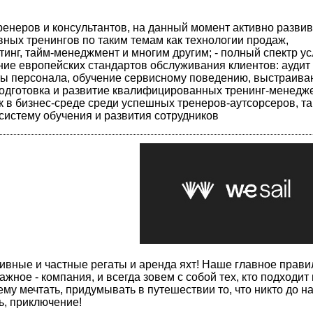
ренеров и консультантов, на данный момент активно разв
вных тренингов по таким темам как технологии продаж,
нг, тайм-менеджмент и многим другим; - полный спектр усл
ние европейских стандартов обслуживания клиентов: аудит
ты персонала, обучение сервисному поведению, выстраива
 подготовка и развитие квалифицированных тренинг-менедж
к в бизнес-среде среди успешных тренеров-аутсорсеров, та
систему обучения и развития сотрудников
ивные и частные регаты и аренда яхт! Наше главное правил
жное - компания, и всегда зовем с собой тех, кто подходит
у мечтать, придумывать в путешествии то, что никто до на
дь, приключение!